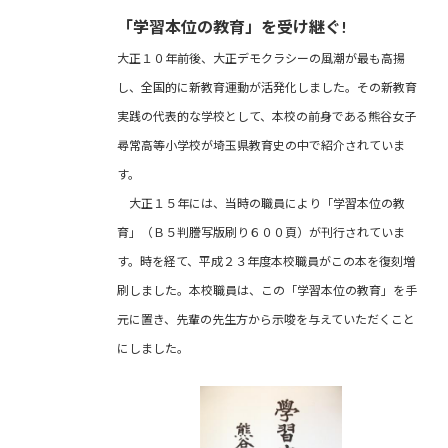
「学習本位の教育」を受け継ぐ!
大正１０年前後、大正デモクラシーの風潮が最も高揚
し、全国的に新教育運動が活発化しました。その新教育
実践の代表的な学校として、本校の前身である熊谷女子
尋常高等小学校が埼玉県教育史の中で紹介されていま
す。
大正１５年には、当時の職員により「学習本位の教
育」（Ｂ５判謄写版刷り６００頁）が刊行されていま
す。時を経て、平成２３年度本校職員がこの本を復刻増
刷しました。本校職員は、この「学習本位の教育」を手
元に置き、先輩の先生方から示唆を与えていただくこと
にしました。