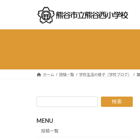
コ
ナ
ン
ビ
テ
ゲ
ン
ー
ツ
シ
へ
ョ
ス
ン
キ
に
ッ
移
プ
動
ホーム
投稿一覧
学校生活の様子（学校ブログ）
検索
MENU
投稿一覧