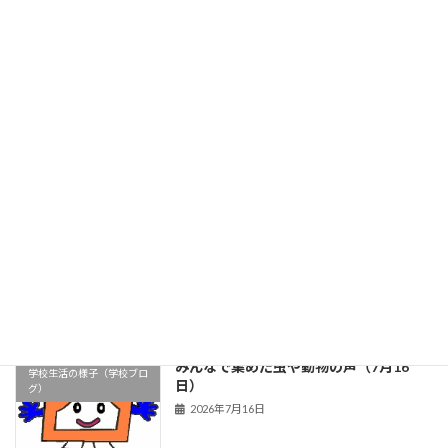
旧HPはこちら！
最近の投稿
元気な「うんとこしょ！」が響いた国語
学校生活の様子（学校ブロ
の時間（7月17日）
グ）
2026年7月17日
前期前半最終日～楽しく、安全な夏休み
学校生活の様子（学校ブロ
を～（7月1７日）
グ）
2026年7月17日
みんなで集めた虫や動物の声（7月16
学校生活の様子（学校ブロ
日）
グ）
2026年7月16日